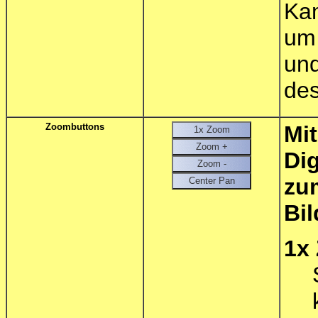
Ka
um 
un
des
Zoombuttons
Mi
Di
z
Bil
1x