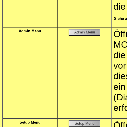
die
Siehe 
Admin Menu
Öf
MO
di
vor
die
ei
(D
erf
Setup Menu
Öf