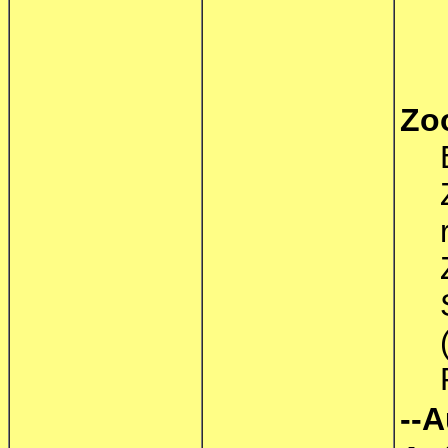
Zo
--A