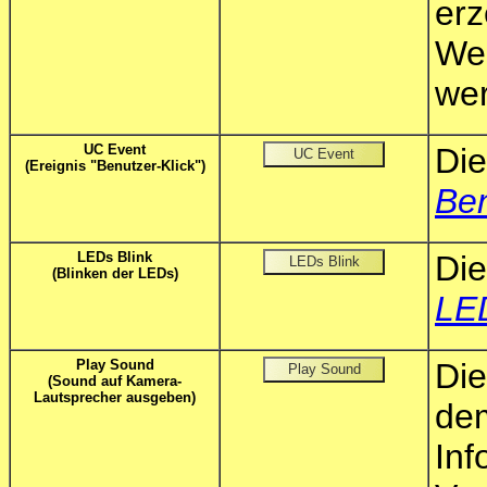
erz
We
we
UC Event
Di
(Ereignis "Benutzer-Klick")
Ben
LEDs Blink
Die
(Blinken der LEDs)
LE
Play Sound
Die
(Sound auf Kamera-
Lautsprecher ausgeben)
de
In