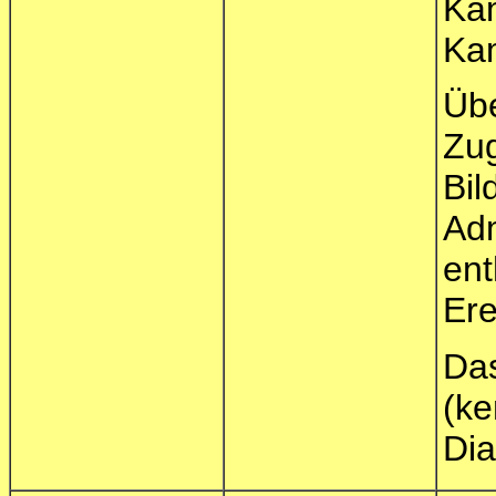
Kam
Ka
Üb
Zug
Bi
Ad
ent
Ere
(k
Dia