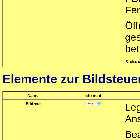
Fen
Öf
ge
bet
Siehe 
Elemente zur Bildsteue
Name
Element
Bildrate
Leg
Ans
Bea