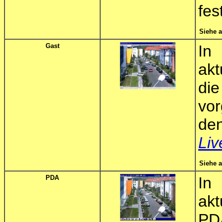
fes
Siehe 
Gast
In
akt
d
vo
de
Liv
Siehe 
PDA
In
akt
PD