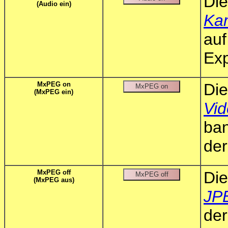
Di
(Audio ein)
Ka
au
Exp
MxPEG on
Die
(MxPEG ein)
Vi
ba
der
MxPEG off
Di
(MxPEG aus)
JP
de