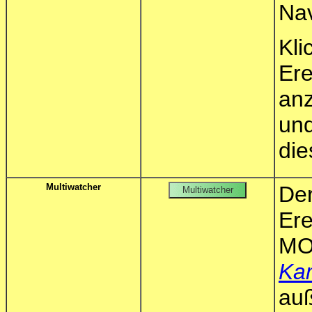
Nav
Kl
Er
an
un
die
Multiwatcher
D
Er
MO
Ka
au