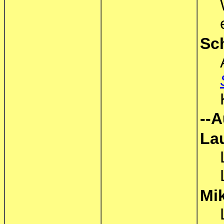
Sch
--A
La
Mi