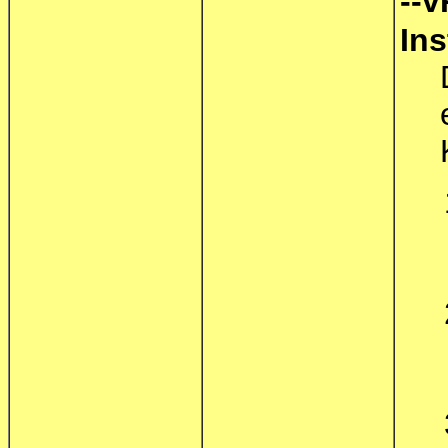
--v
Ins