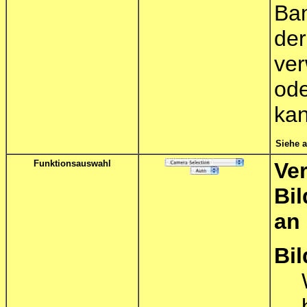
Ba
de
ve
od
kan
Siehe 
Funktionsauswahl
Ve
Bi
an
Bi