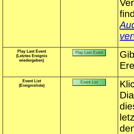
Ve
fi
Au
ver
Play Last Event
Gi
(Letztes Ereignis
wiedergeben)
Ere
Event List
Kli
(Ereignisliste)
Di
die
let
d