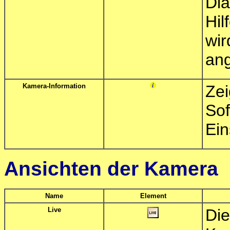
Di
Hil
wi
ang
Kamera-Information
Ze
So
Ein
Ansichten der Kamera
Name
Element
Live
D