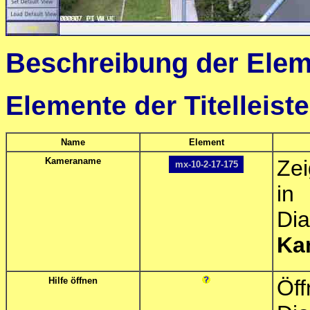
Beschreibung der Ele
Elemente der Titelleiste
Name
Element
Kameraname
Ze
mx-10-2-17-175
in
Di
Ka
Hilfe öffnen
Öff