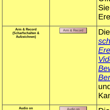
Si
Ere
Arm & Record
Di
(Scharfschalten &
Aufzeichnen)
sch
Ere
Vi
Be
Ben
un
Ka
Audio on