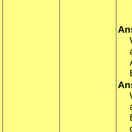
An
An