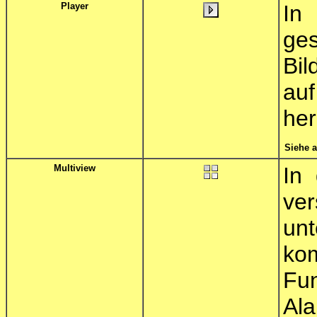
Player
In
ges
Bi
auf
her
Siehe 
Multiview
In
ve
un
ko
Fu
Ala