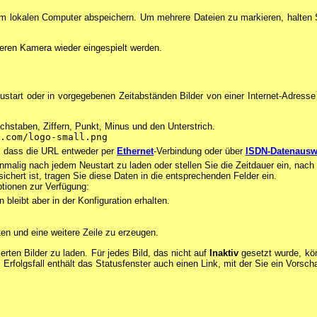
rem lokalen Computer abspeichern. Um mehrere Dateien zu markieren, halten 
eren Kamera wieder eingespielt werden.
start oder in vorgegebenen Zeitabständen Bilder von einer Internet-Adresse
hstaben, Ziffern, Punkt, Minus und den Unterstrich.
.com/logo-small.png
, dass die URL entweder per
Ethernet
-Verbindung oder über
ISDN-Datenausw
inmalig nach jedem Neustart zu laden oder stellen Sie die Zeitdauer ein, nach
ichert ist, tragen Sie diese Daten in die entsprechenden Felder ein.
ptionen zur Verfügung:
 bleibt aber in der Konfiguration erhalten.
ten und eine weitere Zeile zu erzeugen.
erten Bilder zu laden. Für jedes Bild, das nicht auf
Inaktiv
gesetzt wurde, kön
Erfolgsfall enthält das Statusfenster auch einen Link, mit der Sie ein Vorsc