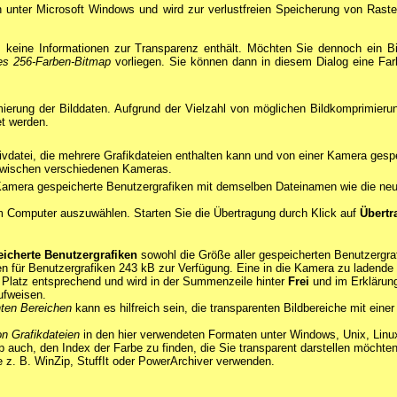
n unter Microsoft Windows und wird zur verlustfreien Speicherung von Raster
 keine Informationen zur Transparenz enthält. Möchten Sie dennoch ein Bi
tes 256-Farben-Bitmap
vorliegen. Sie können dann in diesem Dialog eine Farb
mierung der Bilddaten. Aufgrund der Vielzahl von möglichen Bildkomprimier
et werden.
chivdatei, die mehrere Grafikdateien enthalten kann und von einer Kamera ge
zwischen verschiedenen Kameras.
r Kamera gespeicherte Benutzergrafiken mit demselben Dateinamen wie die n
m Computer auszuwählen. Starten Sie die Übertragung durch Klick auf
Übertr
icherte Benutzergrafiken
sowohl die Größe aller gespeicherten Benutzergra
 für Benutzergrafiken 243 kB zur Verfügung. Eine in die Kamera zu ladende G
r Platz entsprechend und wird in der Summenzeile hinter
Frei
und im Erklärun
ufweisen.
nten Bereichen
kann es hilfreich sein, die transparenten Bildbereiche mit eine
n Grafikdateien
in den hier verwendeten Formaten unter Windows, Unix, Lin
auch, den Index der Farbe zu finden, die Sie transparent darstellen möchten
 z. B. WinZip, StuffIt oder PowerArchiver verwenden.