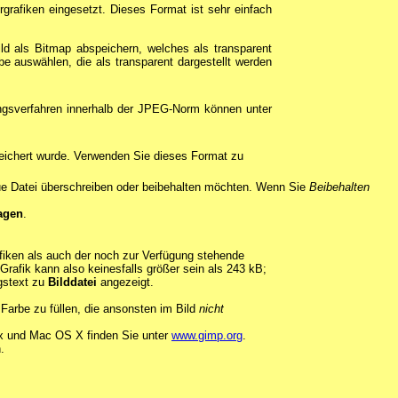
grafiken eingesetzt. Dieses Format ist sehr einfach
ld als Bitmap abspeichern, welches als transparent
e auswählen, die als transparent dargestellt werden
ungsverfahren innerhalb der JPEG-Norm können unter
speichert wurde. Verwenden Sie dieses Format zu
eue Datei überschreiben oder beibehalten möchten. Wenn Sie
Beibehalten
agen
.
fiken als auch der noch zur Verfügung stehende
rafik kann also keinesfalls größer sein als 243 kB;
gstext zu
Bilddatei
angezeigt.
r Farbe zu füllen, die ansonsten im Bild
nicht
ux und Mac OS X finden Sie unter
www.gimp.org
.
.