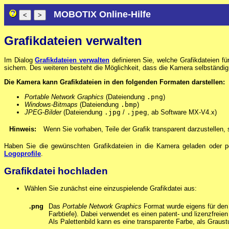
MOBOTIX Online-Hilfe
Grafikdateien verwalten
Im Dialog
Grafikdateien verwalten
definieren Sie, welche Grafikdateien 
sichern. Des weiteren besteht die Möglichkeit, dass die Kamera selbständig 
Die Kamera kann Grafikdateien in den folgenden Formaten darstellen:
Portable Network Graphics
(Dateiendung
.png
)
Windows-Bitmaps
(Dateiendung
.bmp
)
JPEG-Bilder
(Dateiendung
.jpg
/
.jpeg
, ab Software MX-V4.x)
Hinweis:
Wenn Sie vorhaben, Teile der Grafik transparent darzustellen,
Haben Sie die gewünschten Grafikdateien in die Kamera geladen oder pe
Logoprofile
.
Grafikdatei hochladen
Wählen Sie zunächst eine einzuspielende Grafikdatei aus:
.png
Das
Portable Network Graphics
Format wurde eigens für den 
Farbtiefe). Dabei verwendet es einen patent- und lizenzfrei
Als Palettenbild kann es eine transparente Farbe, als Graust