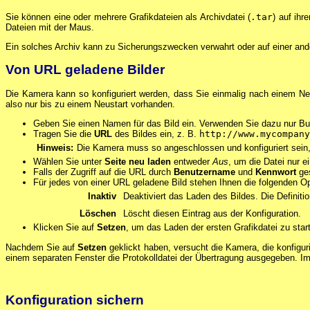
Sie können eine oder mehrere Grafikdateien als Archivdatei (
.tar
) auf ih
Dateien mit der Maus.
Ein solches Archiv kann zu Sicherungszwecken verwahrt oder auf einer and
Von URL geladene Bilder
Die Kamera kann so konfiguriert werden, dass Sie einmalig nach einem Neu
also nur bis zu einem Neustart vorhanden.
Geben Sie einen Namen für das Bild ein. Verwenden Sie dazu nur Buc
Tragen Sie die
URL
des Bildes ein, z. B.
http://www.mycompany
Hinweis:
Die Kamera muss so angeschlossen und konfiguriert sein
Wählen Sie unter
Seite neu laden
entweder
Aus
, um die Datei nur e
Falls der Zugriff auf die URL durch
Benutzername
und
Kennwort
ges
Für jedes von einer URL geladene Bild stehen Ihnen die folgenden O
Inaktiv
Deaktiviert das Laden des Bildes. Die Definition
Löschen
Löscht diesen Eintrag aus der Konfiguration.
Klicken Sie auf
Setzen
, um das Laden der ersten Grafikdatei zu star
Nachdem Sie auf
Setzen
geklickt haben, versucht die Kamera, die konfiguri
einem separaten Fenster die Protokolldatei der Übertragung ausgegeben. Im 
Konfiguration sichern