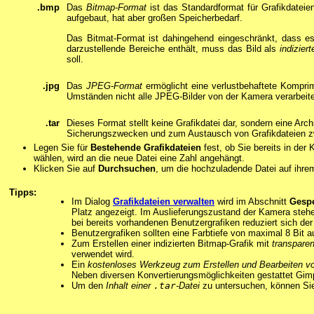
.bmp
Das
Bitmap-Format
ist das Standardformat für Grafikdateie
aufgebaut, hat aber großen Speicherbedarf.
Das Bitmat-Format ist dahingehend eingeschränkt, dass es
darzustellende Bereiche enthält, muss das Bild als
indizier
soll.
.jpg
Das
JPEG-Format
ermöglicht eine verlustbehaftete Kompri
Umständen nicht alle JPEG-Bilder von der Kamera verarbeit
.tar
Dieses Format stellt keine Grafikdatei dar, sondern eine Ar
Sicherungszwecken und zum Austausch von Grafikdateien 
Legen Sie für
Bestehende Grafikdateien
fest, ob Sie bereits in de
wählen, wird an die neue Datei eine Zahl angehängt.
Klicken Sie auf
Durchsuchen
, um die hochzuladende Datei auf ihre
Tipps:
Im Dialog
Grafikdateien verwalten
wird im Abschnitt
Gespe
Platz angezeigt. Im Auslieferungszustand der Kamera stehen
bei bereits vorhandenen Benutzergrafiken reduziert sich de
Benutzergrafiken sollten eine Farbtiefe von maximal 8 Bit a
Zum Erstellen einer indizierten Bitmap-Grafik mit
transpare
verwendet wird.
Ein
kostenloses Werkzeug zum Erstellen und Bearbeiten vo
Neben diversen Konvertierungsmöglichkeiten gestattet Gimp 
Um den
Inhalt einer
.tar
-Datei
zu untersuchen, können Sie