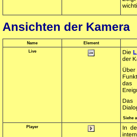
wicht
Ansichten der Kamera
Name
Element
Live
Die
L
der 
Über
Funkt
da
Ereig
Da
Dialo
Siehe 
Player
In d
inte