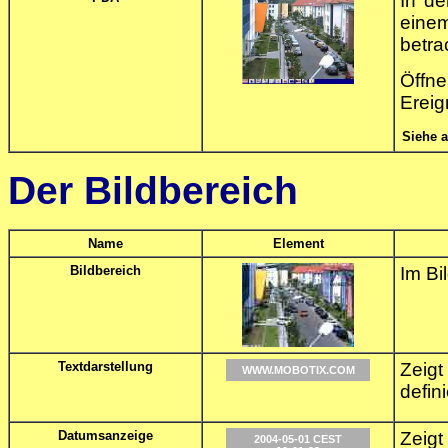
In d
eine
betra
Öffn
Ereig
Siehe 
Der Bildbereich
Name
Element
Bildbereich
Im Bi
Textdarstellung
Zeigt
WWW.MOBOTIX.COM
defin
Datumsanzeige
Zeigt
2004-05-01 CEST