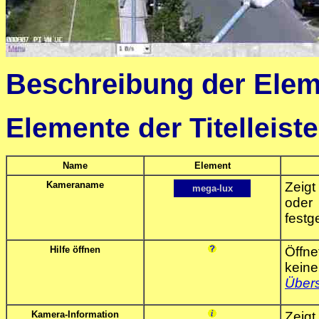
Beschreibung der Ele
Elemente der Titelleiste
Name
Element
Kameraname
Zeig
mega-lux
oder
festg
Hilfe öffnen
Öffne
kein
Übers
Kamera-Information
Zeig