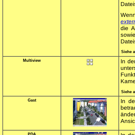
Datei
Wenn 
exter
die A
sowie
Datei
Siehe 
Multiview
In d
unte
Funkt
Kamer
Siehe 
Gast
In d
betr
ände
Ansic
PDA