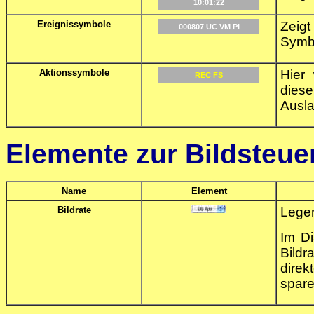
10:01:22
Ereignissymbole
Zeig
000807 UC VM PI
Symbo
Aktionssymbole
Hier
REC FS
dies
Ausla
Elemente zur Bildsteue
Name
Element
Bildrate
Legen
Im D
Bildr
direk
spare