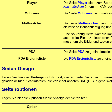
Player
Die Seite
Player
dient zum Betrac
Flash-Medium
(intern im RAM ode
Multiview
Die Seite
Multiview
zeigt mehrere
Multiwatcher
Die Seite
Multiwatcher
dient zu
akustische Benachrichtigung und 
Eine so konfigurierte Kamera k
auch beim Einsatz hinter einer 
muss, um die Bilder und Ereignis
PDA
Die Seite
PDA
zeigt ein aktuelle
PDA-Ereignisliste
Die
PDA-Ereignisliste
zeigt eine
Seiten-Design
Legen Sie hier das
Hintergrundbild
fest, das auf jeder Seite der Browser
geladen wurden. Grafikdateien, die von einer anderen URL (z. B. eigene Web
Seitenoptionen
Legen Sie hier die Optionen für die Anzeige der Seiten fest.
Option