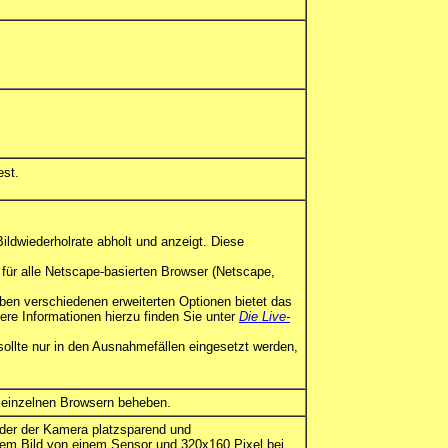
est.
ildwiederholrate abholt und anzeigt. Diese
 für alle Netscape-basierten Browser (Netscape,
ben verschiedenen erweiterten Optionen bietet das
re Informationen hierzu finden Sie unter
Die Live-
 sollte nur in den Ausnahmefällen eingesetzt werden,
t einzelnen Browsern beheben.
lder der Kamera platzsparend und
inem Bild von einem Sensor und 320x160 Pixel bei