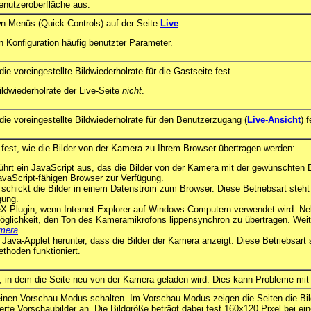
enutzeroberfläche aus.
wn-Menüs (Quick-Controls) auf der Seite
Live
.
 Konfiguration häufig benutzter Parameter.
e voreingestellte Bildwiederholrate für die Gastseite fest.
ildwiederholrate der Live-Seite
nicht
.
ie voreingestellte Bildwiederholrate für den Benutzerzugang (
Live-Ansicht
) f
t fest, wie die Bilder von der Kamera zu Ihrem Browser übertragen werden:
ührt ein JavaScript aus, das die Bilder von der Kamera mit der gewünschten B
 JavaScript-fähigen Browser zur Verfügung.
schickt die Bilder in einem Datenstrom zum Browser. Diese Betriebsart steht
gung.
iveX-Plugin, wenn Internet Explorer auf Windows-Computern verwendet wird. Ne
öglichkeit, den Ton des Kameramikrofons lippensynchron zu übertragen. Weite
mera
.
n Java-Applet herunter, dass die Bilder der Kamera anzeigt. Diese Betriebsart
thoden funktioniert.
en, in dem die Seite neu von der Kamera geladen wird. Dies kann Probleme mi
einen Vorschau-Modus schalten. Im Vorschau-Modus zeigen die Seiten die Bi
erte Vorschaubilder an. Die Bildgröße beträgt dabei fest 160x120 Pixel bei e