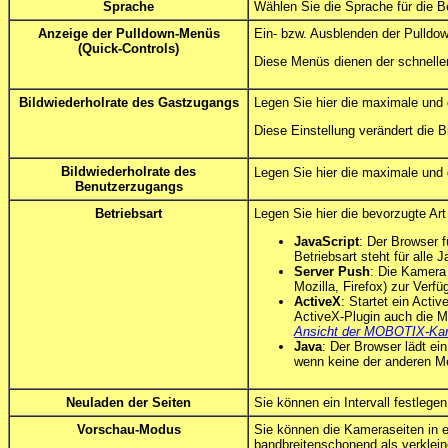
Sprache
Wählen Sie die Sprache für die B
Anzeige der Pulldown-Menüs
Ein- bzw. Ausblenden der Pulldo
(Quick-Controls)
Diese Menüs dienen der schnellen
Bildwiederholrate des Gastzugangs
Legen Sie hier die maximale und di
Diese Einstellung verändert die B
Bildwiederholrate des
Legen Sie hier die maximale und d
Benutzerzugangs
Betriebsart
Legen Sie hier die bevorzugte Ar
JavaScript
: Der Browser f
Betriebsart steht für alle
Server Push
: Die Kamera 
Mozilla, Firefox) zur Verfü
ActiveX
: Startet ein Act
ActiveX-Plugin auch die M
Ansicht der MOBOTIX-Ka
Java
: Der Browser lädt ei
wenn keine der anderen Me
Neuladen der Seiten
Sie können ein Intervall festleg
Vorschau-Modus
Sie können die Kameraseiten in 
bandbreitenschonend als verklein