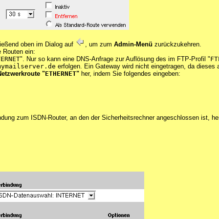
ießend oben im Dialog auf
, um zum
Admin-Menü
zurückzukehren.
 Routen ein:
TERNET
". Nur so kann eine DNS-Anfrage zur Auflösung des im FTP-Profil "
FT
mymailserver.de
erfolgen. Ein Gateway wird nicht eingetragen, da dieses
Netzwerkroute "
ETHERNET
"
her, indem Sie folgendes eingeben:
ndung zum ISDN-Router, an den der Sicherheitsrechner angeschlossen ist, her