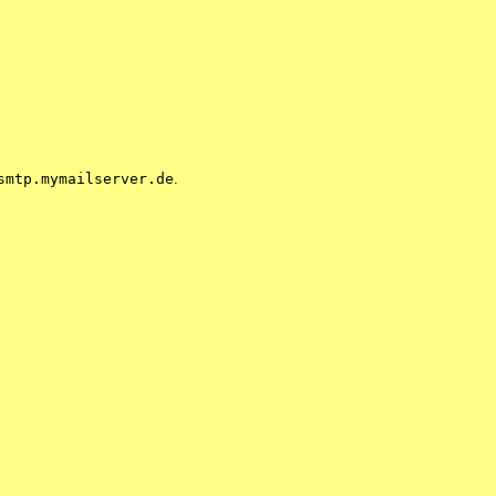
smtp.mymailserver.de
.