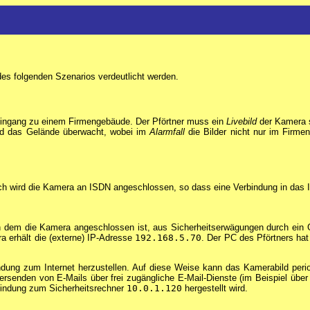
es folgenden Szenarios verdeutlicht werden.
eingang zu einem Firmengebäude. Der Pförtner muss ein
Livebild
der Kamera s
wird das Gelände überwacht, wobei im
Alarmfall
die Bilder nicht nur im Firme
h wird die Kamera an ISDN angeschlossen, so dass eine Verbindung in das Int
 dem die Kamera angeschlossen ist, aus Sicherheitserwägungen durch ein G
ra erhält die (externe) IP-Adresse
192.168.5.70
. Der PC des Pförtners hat
indung zum Internet herzustellen. Auf diese Weise kann das Kamerabild pe
rsenden von E-Mails über frei zugängliche E-Mail-Dienste (im Beispiel übe
rbindung zum Sicherheitsrechner
10.0.1.120
hergestellt wird.