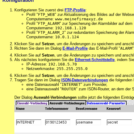
Konfiguration
Konfigurieren Sie zuerst drei
FTP-Profile
:
Profil "
FTP_WEB
" zur Aktualisierung des Bildes auf der Webse
Computername:
www.meinefirmaxyz.de
Profil "
FTP_ALARM
" zur Speicherung der Alarmbilder auf dem 
Computername:
192.168.1.120
Profil "
FTP_ALARM_2
" zur redundanten Speicherung der Alarm
Computername:
10.0.1.124
Klicken Sie auf
Setzen
, um die Änderungen zu speichern und anschl
Richten Sie dann im Dialog
E-Mail-Profile
das E-Mail-Profil "
ALARM
Klicken Sie auf
Setzen
, um die Änderungen zu speichern und anschl
Als nächstes konfigurieren Sie die
Ethernet-Schnittstelle
, indem Si
IP-Adresse:
192.168.5.70
Netzwerkmaske:
255.255.255.0
Klicken Sie auf
Setzen
, um die Änderungen zu speichern und anschl
Tragen Sie dann im Dialog
ISDN-Datenverbindungen
die folgenden 
eine Datenauswahl "
INTERNET
" zum Provider,
eine Datenauswahl "
ROUTER
" zum ISDN-Router, an dem der S
Der Dialog
Auswahl-Verbindungen
sollte jetzt die folgenden Einträg