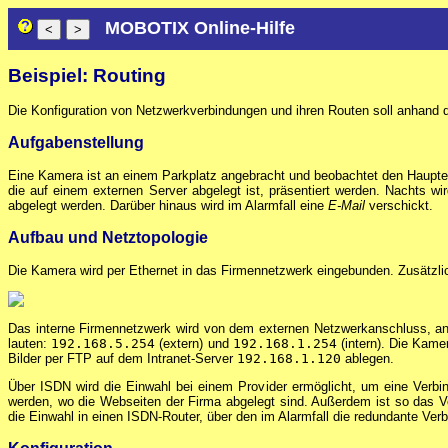
MOBOTIX Online-Hilfe
Beispiel: Routing
Die Konfiguration von Netzwerkverbindungen und ihren Routen soll anhand d
Aufgabenstellung
Eine Kamera ist an einem Parkplatz angebracht und beobachtet den Haupt
die auf einem externen Server abgelegt ist, präsentiert werden. Nachts 
abgelegt werden. Darüber hinaus wird im Alarmfall eine
E-Mail
verschickt.
Aufbau und Netztopologie
Die Kamera wird per Ethernet in das Firmennetzwerk eingebunden. Zusätzlic
Das interne Firmennetzwerk wird von dem externen Netzwerkanschluss, an
lauten:
192.168.5.254
(extern) und
192.168.1.254
(intern). Die Kame
Bilder per FTP auf dem Intranet-Server
192.168.1.120
ablegen.
Über ISDN wird die Einwahl bei einem Provider ermöglicht, um eine Verb
werden, wo die Webseiten der Firma abgelegt sind. Außerdem ist so das Ve
die Einwahl in einen ISDN-Router, über den im Alarmfall die redundante Ve