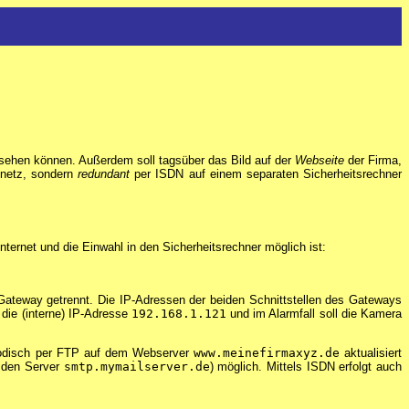
ehen können. Außerdem soll tagsüber das Bild auf der
Webseite
der Firma,
nnetz, sondern
redundant
per ISDN auf einem separaten Sicherheitsrechner
ernet und die Einwahl in den Sicherheitsrechner möglich ist:
ateway getrennt. Die IP-Adressen der beiden Schnittstellen des Gateways
 die (interne) IP-Adresse
192.168.1.121
und im Alarmfall soll die Kamera
riodisch per FTP auf dem Webserver
www.meinefirmaxyz.de
aktualisiert
r den Server
smtp.mymailserver.de
) möglich. Mittels ISDN erfolgt auch