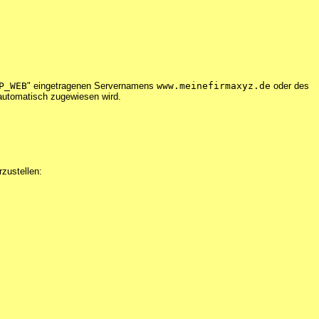
P_WEB
" eingetragenen Servernamens
www.meinefirmaxyz.de
oder des
 automatisch zugewiesen wird.
zustellen: