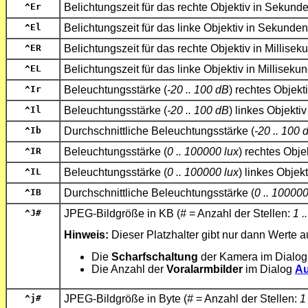
^Er
Belichtungszeit für das rechte Objektiv in Sekund
^El
Belichtungszeit für das linke Objektiv in Sekunden
^ER
Belichtungszeit für das rechte Objektiv in Millise
^EL
Belichtungszeit für das linke Objektiv in Milliseku
^Ir
Beleuchtungsstärke (
-20 .. 100 dB
) rechtes Objekt
^Il
Beleuchtungsstärke (
-20 .. 100 dB
) linkes Objekti
^Ib
Durchschnittliche Beleuchtungsstärke (
-20 .. 100 
^IR
Beleuchtungsstärke (
0 .. 100000 lux
) rechtes Obje
^IL
Beleuchtungsstärke (
0 .. 100000 lux
) linkes Objek
^IB
Durchschnittliche Beleuchtungsstärke (
0 .. 100000
^J
#
JPEG-Bildgröße in KB (
#
= Anzahl der Stellen:
1 .
Hinweis:
Dieser Platzhalter gibt nur dann Werte a
Die
Scharfschaltung
der Kamera im Dialo
Die Anzahl der
Voralarmbilder
im Dialog
Au
^j
#
JPEG-Bildgröße in Byte (
#
= Anzahl der Stellen:
1 