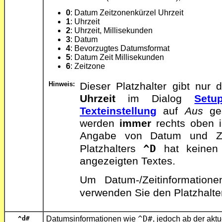
0
: Datum Zeitzonenkürzel Uhrzeit
1
: Uhrzeit
2
: Uhrzeit, Millisekunden
3
: Datum
4
: Bevorzugtes Datumsformat
5
: Datum Zeit Millisekunden
6
: Zeitzone
Hinweis:
Dieser Platzhalter gibt nu
Uhrzeit
im Dialog
Setu
Texteinstellung
auf
Aus
ges
werden
immer
rechts oben im
Angabe von Datum und Zeit
^D
Platzhalters
hat keinen 
angezeigten Textes.
Um Datum-/Zeitinformatione
verwenden Sie den Platzhalt
^d
#
Datumsinformationen wie
^D
#
, jedoch ab der aktu