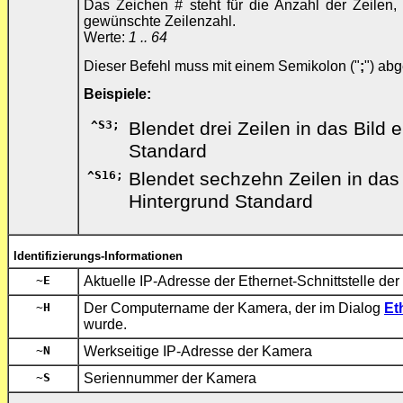
Das Zeichen
#
steht für die Anzahl der Zeilen
gewünschte Zeilenzahl.
Werte:
1 .. 64
Dieser Befehl muss mit einem Semikolon ("
;
") ab
Beispiele:
^S3;
Blendet drei Zeilen in das Bild e
Standard
^S16;
Blendet sechzehn Zeilen in das B
Hintergrund Standard
Identifizierungs-Informationen
~E
Aktuelle IP-Adresse der Ethernet-Schnittstelle de
~H
Der Computername der Kamera, der im Dialog
Et
wurde.
~N
Werkseitige IP-Adresse der Kamera
~S
Seriennummer der Kamera