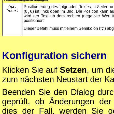
^g
x
;
Positionierung des folgenden Textes in Zeilen u
^g
x,y
;
(
0,0
) ist links oben im Bild. Die Position kann
wird der Text ab dem rechten (negativer Wert 
positioniert.
Dieser Befehl muss mit einem Semikolon ("
;
") ab
Konfiguration sichern
Klicken Sie auf
Setzen
, um di
zum nächsten Neustart der Ka
Beenden Sie den Dialog durc
geprüft, ob Änderungen der 
dies der Fall, werden Sie g