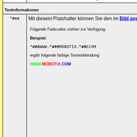
Textinformationen
^#
xx
Mit diesem Platzhalter können Sie den im
Bild an
Folgende Farbcodes stehen zur Verfügung:
Beispiel:
^#0A
WWW.
^#09
MOBOTIX.
^#0C
COM
ergibt folgende farbige Texteinblendung:
WWW.
MOBOTIX.
COM