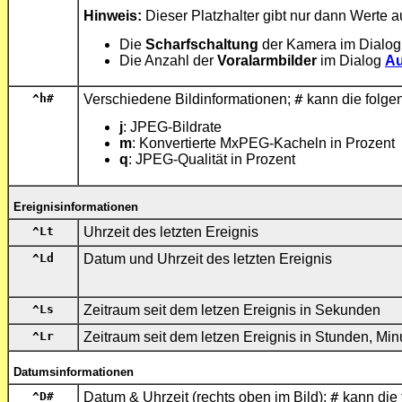
Hinweis:
Dieser Platzhalter gibt nur dann Werte a
Die
Scharfschaltung
der Kamera im Dialo
Die Anzahl der
Voralarmbilder
im Dialog
Au
^h
#
Verschiedene Bildinformationen;
#
kann die folg
j
: JPEG-Bildrate
m
: Konvertierte MxPEG-Kacheln in Prozent
q
: JPEG-Qualität in Prozent
Ereignisinformationen
^Lt
Uhrzeit des letzten Ereignis
^Ld
Datum und Uhrzeit des letzten Ereignis
^Ls
Zeitraum seit dem letzen Ereignis in Sekunden
^Lr
Zeitraum seit dem letzen Ereignis in Stunden, Mi
Datumsinformationen
^D
#
Datum & Uhrzeit (rechts oben im Bild);
#
kann die