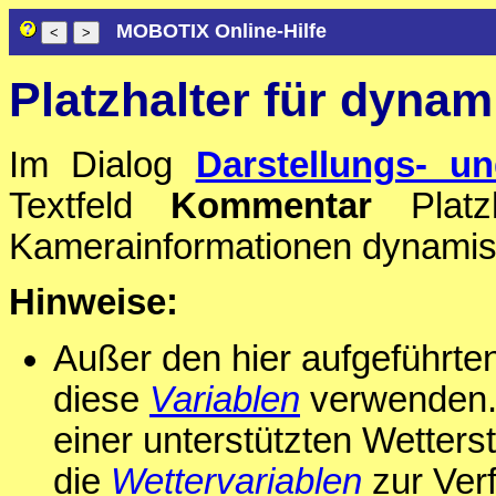
MOBOTIX Online-Hilfe
Platzhalter für dynam
Im Dialog
Darstellungs- un
Textfeld
Kommentar
Platzh
Kamerainformationen dynamisc
Hinweise:
Außer den hier aufgeführte
diese
Variablen
verwenden. 
einer unterstützten Wetterst
die
Wettervariablen
zur Verf