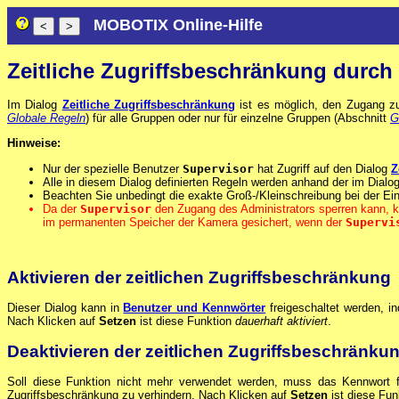
MOBOTIX Online-Hilfe
Zeitliche Zugriffsbeschränkung durch
Im Dialog
Zeitliche Zugriffsbeschränkung
ist es möglich, den Zugang zur
Globale Regeln
) für alle Gruppen oder nur für einzelne Gruppen (Abschnitt
G
Hinweise:
Nur der spezielle Benutzer
Supervisor
hat Zugriff auf den Dialog
Z
Alle in diesem Dialog definierten Regeln werden anhand der im Dialo
Beachten Sie unbedingt die exakte Groß-/Kleinschreibung bei der 
Da der
Supervisor
den Zugang des Administrators sperren kann, ka
im permanenten Speicher der Kamera gesichert, wenn der
Supervi
Aktivieren der zeitlichen Zugriffsbeschränkung
Dieser Dialog kann in
Benutzer und Kennwörter
freigeschaltet werden, i
Nach Klicken auf
Setzen
ist diese Funktion
dauerhaft aktiviert
.
Deaktivieren der zeitlichen Zugriffsbeschränku
Soll diese Funktion nicht mehr verwendet werden, muss das Kennwort 
Zugriffsbeschränkung zu verhindern. Nach Klicken auf
Setzen
ist diese Fu