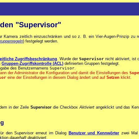
 den "Supervisor"
 Kamera zeitlich einzuschränken und so z. B. ein Vier-Augen-Prinzip zu real
ruppenregeln
) festgelegt werden.
eitliche Zugriffsbeschränkung
. Wurde der
Supervisor
nicht aktiviert, ist
g
Gruppen-Zugriffskontrolle (ACL)
definierten Gruppen festgelegt.
Eingabe des Benutzernamens
Supervisor
.
nn der Administrator die Konfiguration und damit die Einstellungen des
Sup
sor
eine der Einstellungen in diesem Dialog ändert und auf
Setzen
klickt.
ndem in der Zeile
Supervisor
die Checkbox
Aktiviert
angeklickt und das Ken
ng
für den Supervisor erneut im Dialog
Benutzer und Kennwörter
zwei Mal 
nktion
dauerhaft deaktiviert
.