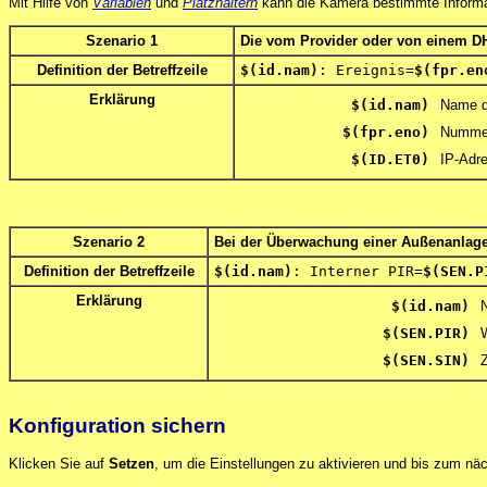
Mit Hilfe von
Variablen
und
Platzhaltern
kann die Kamera bestimmte Informat
Szenario 1
Die vom Provider oder von einem DH
Definition der Betreffzeile
$(id.nam)
: Ereignis=
$(fpr.en
Erklärung
$(id.nam)
Name d
$(fpr.eno)
Nummer
$(ID.ET0)
IP-Adr
Szenario 2
Bei der Überwachung einer Außenanlage 
Definition der Betreffzeile
$(id.nam)
: Interner PIR=
$(SEN.P
Erklärung
$(id.nam)
$(SEN.PIR)
$(SEN.SIN)
Konfiguration sichern
Klicken Sie auf
Setzen
, um die Einstellungen zu aktivieren und bis zum nä