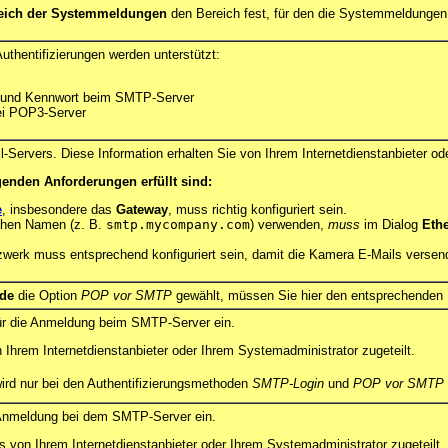
eich der Systemmeldungen
den Bereich fest, für den die Systemmeldungen 
uthentifizierungen werden unterstützt:
 und Kennwort beim SMTP-Server
ei POP3-Server
Servers. Diese Information erhalten Sie von Ihrem Internetdienstanbieter ode
lgenden Anforderungen erfüllt sind:
e
, insbesondere das
Gateway
, muss richtig konfiguriert sein.
chen Namen (z. B.
smtp.mycompany.com
) verwenden,
muss
im Dialog
Ethe
tzwerk muss entsprechend konfiguriert sein, damit die Kamera E-Mails versen
ode
die Option
POP vor SMTP
gewählt, müssen Sie hier den entsprechenden 
r die Anmeldung beim SMTP-Server ein.
Ihrem Internetdienstanbieter oder Ihrem Systemadministrator zugeteilt.
ird nur bei den Authentifizierungsmethoden
SMTP-Login
und
POP vor SMTP
 Anmeldung bei dem SMTP-Server ein.
s von Ihrem Internetdienstanbieter oder Ihrem Systemadministrator zugeteilt.