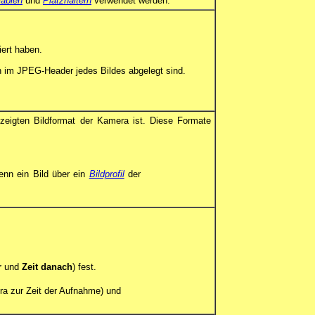
iablen
und
Platzhaltern
verwendet werden.
iert haben.
uch im JPEG-Header jedes Bildes abgelegt sind.
zeigten Bildformat der Kamera ist. Diese Formate
wenn ein Bild über ein
Bildprofil
der
r
und
Zeit danach
) fest.
ra zur Zeit der Aufnahme) und