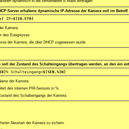
ionen dynamisch in die versendeten E-Mails eintragen.
CP-Server erhaltene dynamische IP-Adresse der Kamera soll im Betreff
o)
IP=
$(ID.ET0)
er Kamera
 des Ereignisses
esse der Kamera, die über DHCP zugewiesen wurde
soll der Zustand des Schalteingangs übertragen werden, an den ein ex
IR)
% Schalteingang=
$(SEN.SIN)
Name der Kamera
Wert des internen PIR-Sensors in %
Zustand des Schalteingangs der Kamera
chsten Neustart der Kamera zu sichern.