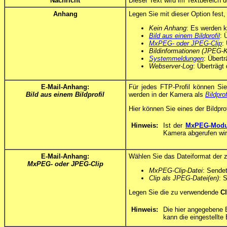
Nachricht
Dieser Text wird im Textbereich
Anhang
Legen Sie mit dieser Option fest
Kein Anhang
: Es werden k
Bild aus einem Bildprofil
: 
MxPEG- oder JPEG-Clip
:
Bildinformationen (JPEG-
Systemmeldungen
: Übert
Webserver-Log
: Überträgt
E-Mail-Anhang:
Für jedes FTP-Profil können Si
Bild aus einem Bildprofil
werden in der Kamera als
Bildprof
Hier können Sie eines der Bildpro
Hinweis:
Ist der
MxPEG-Modus
Kamera abgerufen wir
E-Mail-Anhang:
Wählen Sie das Dateiformat der 
MxPEG- oder JPEG-Clip
MxPEG-Clip-Datei
: Sendet
Clip als JPEG-Datei(en)
: 
Legen Sie die zu verwendende
Cl
Hinweis:
Die hier angegebene 
kann die eingestellte