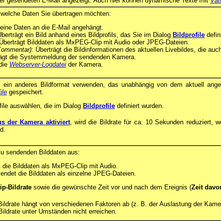
 der gesendeten E-Mail angezeigt. Auch hier können dynamische Texte mit
Var
, welche Daten Sie übertragen möchten:
eine Daten an die E-Mail angehängt.
Überträgt ein Bild anhand eines Bildprofils, das Sie im Dialog
Bildprofile
defin
 Überträgt Bilddaten als MxPEG-Clip mit Audio oder JPEG-Dateien.
Kommentar)
: Überträgt die Bildinformationen des aktuellen Livebildes, die a
rägt die Systemmeldung der sendenden Kamera.
 die
Webserver-Logdatei
der Kamera.
e ein anderes Bildformat verwenden, das unabhängig von dem aktuell ange
ile
gespeichert.
file auswählen, die im Dialog
Bildprofile
definiert wurden.
 der Kamera aktiviert
, wird die Bildrate für ca. 10 Sekunden reduziert, 
d.
zu sendenden Bilddaten aus:
 die Bilddaten als MxPEG-Clip mit Audio.
Sendet die Bilddaten als einzelne JPEG-Dateien.
ip-Bildrate
sowie die gewünschte Zeit vor und nach dem Ereignis (
Zeit davo
Bildrate hängt von verschiedenen Faktoren ab (z. B. der Auslastung der Kame
 Bildrate unter Umständen nicht erreichen.